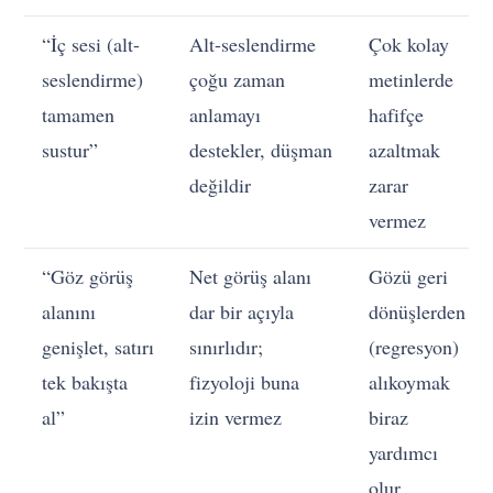
“İç sesi (alt-
Alt-seslendirme
Çok kolay
seslendirme)
çoğu zaman
metinlerde
tamamen
anlamayı
hafifçe
sustur”
destekler, düşman
azaltmak
değildir
zarar
vermez
“Göz görüş
Net görüş alanı
Gözü geri
alanını
dar bir açıyla
dönüşlerden
genişlet, satırı
sınırlıdır;
(regresyon)
tek bakışta
fizyoloji buna
alıkoymak
al”
izin vermez
biraz
yardımcı
olur