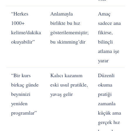
“Herkes
Anlamayla
Amaç
1000+
birlikte bu hız
sadece ana
kelime/dakika
gösterilememiştir;
fikirse,
okuyabilir”
bu skimming’dir
bilinçli
atlama işe
yarar
“Bir kurs
Kalıcı kazanım
Düzenli
birkaç günde
eski usul pratikle,
okuma
beyninizi
yavaş gelir
pratiği
yeniden
zamanla
programlar”
küçük ama
gerçek hız