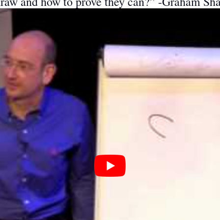
 draw and how to prove they can?” -Graham Sh