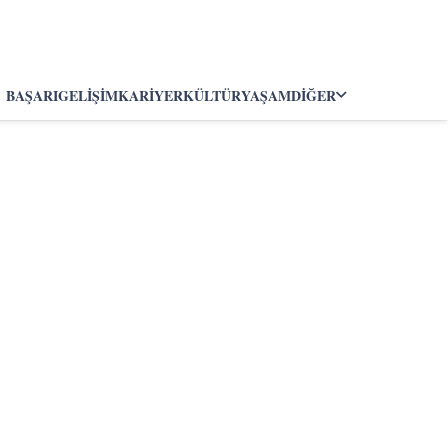
BAŞARI
GELIŞIM
KARIYER
KÜLTÜR
YAŞAM
DIĞER