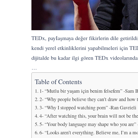
TEDx, payIaşmaya değer fikirlerin dile getirild
kendi yerel etkinliklerini yapabilmeleri için T
dijitalde bu kadar ilgi gören TEDx videolarında
…
Table of Contents
1- “Mutlu bir yaşam için benim felsefem” -Sam 
2- “Why people believe they can’t draw and how
3- “Why I stopped watching porn” -Ran Gavrieli
4- “After watching this, your brain will not be t
5- “Your body language may shape who you are
6- “Looks aren’t everything. Believe me, I’m a 