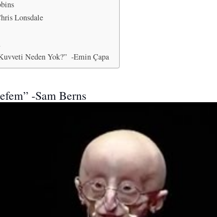
bbins
Chris Lonsdale
n
Kuvveti Neden Yok?” -Emin Çapa
lsefem” -Sam Berns