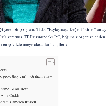
iği yerel bir program. TED, “Paylaşmaya Değer Fikirler” anIay
EDx’i yaratmış. TEDx ismindeki “x”, bağımsız organize edilen
n en çok izlenmeye ulaşanlar hangileri?
Berns
 to prove they can?” -Graham Shaw
he same” -Lara Boyd
” -Amy Cuddy
model.” -Cameron Russell