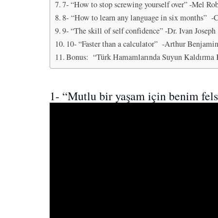
7- “How to stop screwing yourself over” -Mel Ro
8- “How to learn any language in six months” -
9- “The skill of self confidence” -Dr. Ivan Joseph
10- “Faster than a calculator” -Arthur Benjami
Bonus: “Türk Hamamlarında Suyun Kaldırma 
1-
“Mutlu bir yaşam için benim fe