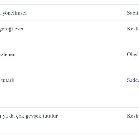
, yönelimsel
Sabit
gereği evet
Keski
 izlenen
Olayl
tutarlı
Sade
 ya da çok gevşek tutulur
Kesin