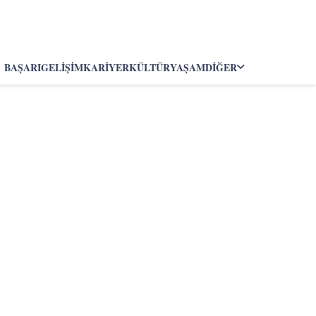
BAŞARI
GELIŞIM
KARIYER
KÜLTÜR
YAŞAM
DIĞER