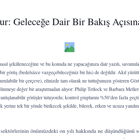
lur: Geleceğe Dair Bir Bakış Açısı
sıl şekilleneceğine ve bu konuda ne yapacağınıza dair yazılı, savunulabil
 bir görüş (bedelsizce vazgeçebileceğiniz bir his) de değildir. Akıl yür
durulabilir bir çerçeve), elinizde tam olarak ne tuttuğunuzu gösteren Gö
bilinmeye değer bir araştırmadan alıyor: Philip Tetlock ve Barbara Mell
yanlışlanabilir görüşler tutuyordu; kontrol gruplarını %50’den fazla geçt
k yerine tek bir yönde birikecek şekilde, bilerek, erken ve ucuza yanılm
sektörlerinin önümüzdeki on yılı hakkında ne düşündüğünü so