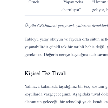
Örnek
“Yapay zeka
“Üretim 
abartılıyor”
geliyor, 
Özgün CEOtudent çerçevesi, yalnızca örnekleyic
Tabloyu yatay okuyun ve faydalı orta sütun netl
yaşanabilirdir çünkü tek bir tarihli bahis deği
gerekmez. Değerin nereye kaydığına dair savunul
Kişisel Tez Tuvali
Yalnızca kafanızda taşıdığınız bir tez, kostüm g
koşullarda vazgeçeceğiniz. Aşağıdaki tuval doldu
alanınızın geleceği, bir teknoloji ya da kendi ka