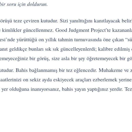
ir soru için doldurun.
örüşü teze çeviren kutudur. Sizi yanılttığını kanıtlayacak belir
 kimlikler güncellenmez. Good Judgment Project’te kazananlar
esi’nde yürüttüğü on yıllık tahmin turnuvasında öne çıkan “sü
kanıt geldikçe bunları sık sık güncelleyenlerdi; kalibre edilmi
demeyeceğiniz bir görüş, size asla bir şey öğretemeyecek bir gö
tudur. Bahis bağlanmamış bir tez eğlencedir. Muhakeme ve zev
saatlerinizi on sekiz ayda eskiyecek araçları ezberlemek yerine
ı yer olduğuna inanıyorsanız, bahis yayın yaptığınız yerdir. Te