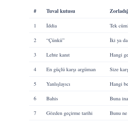
#
Tuval kutusu
Zorladığ
1
İddia
Tek cüml
2
“Çünkü”
İki ya d
3
Lehte kanıt
Hangi ge
4
En güçlü karşı argüman
Size kar
5
Yanlışlayıcı
Hangi bel
6
Bahis
Buna ina
7
Gözden geçirme tarihi
Bunu ne 