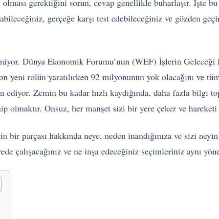
 olması gerektiğini sorun, cevap genellikle buharlaşır. İşte bu b
abileceğiniz, gerçeğe karşı test edebileceğiniz ve gözden geç
miyor. Dünya Ekonomik Forumu’nun (WEF) İşlerin Geleceği Ra
 yeni rolün yaratılırken 92 milyonunun yok olacağını ve tüm ç
n ediyor. Zemin bu kadar hızlı kaydığında, daha fazla bilgi t
hip olmaktır. Onsuz, her manşet sizi bir yere çeker ve hareketi i
n bir parçası hakkında neye, neden inandığınıza ve sizi neyin 
rede çalışacağınız ve ne inşa edeceğiniz seçimleriniz aynı yöne 