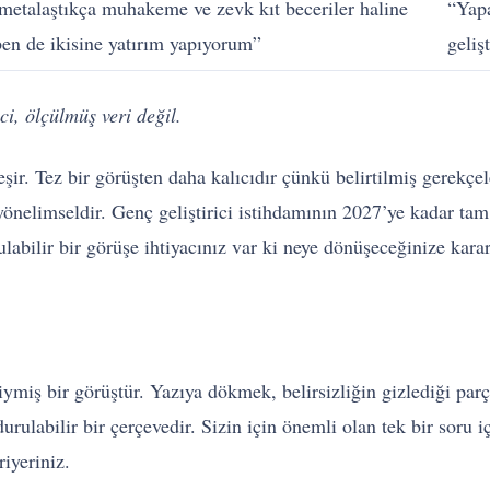
metalaştıkça muhakeme ve zevk kıt beceriler haline
“Yapa
ben de ikisine yatırım yapıyorum”
geliş
i, ölçülmüş veri değil.
eşir. Tez bir görüşten daha kalıcıdır çünkü belirtilmiş gerekç
l, yönelimseldir. Genç geliştirici istihdamının 2027’ye kadar
abilir bir görüşe ihtiyacınız var ki neye dönüşeceğinize karar
iymiş bir görüştür. Yazıya dökmek, belirsizliğin gizlediği parç
rulabilir bir çerçevedir. Sizin için önemli olan tek bir soru 
riyeriniz.