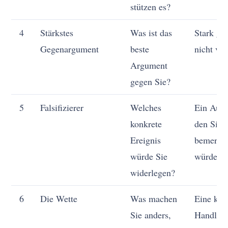
stützen es?
4
Stärkstes
Was ist das
Stark ge
Gegenargument
beste
nicht ver
Argument
gegen Sie?
5
Falsifizierer
Welches
Ein Ausl
konkrete
den Sie 
Ereignis
bemerke
würde Sie
würden
widerlegen?
6
Die Wette
Was machen
Eine kon
Sie anders,
Handlun