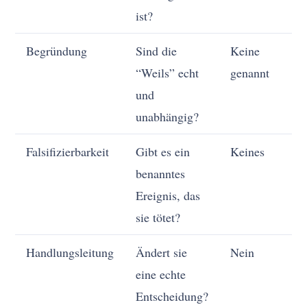
ist?
Begründung
Sind die
Keine
Ei
“Weils” echt
genannt
und
unabhängig?
Falsifizierbarkeit
Gibt es ein
Keines
We
benanntes
si
Ereignis, das
sie tötet?
Handlungsleitung
Ändert sie
Nein
Ei
eine echte
Entscheidung?