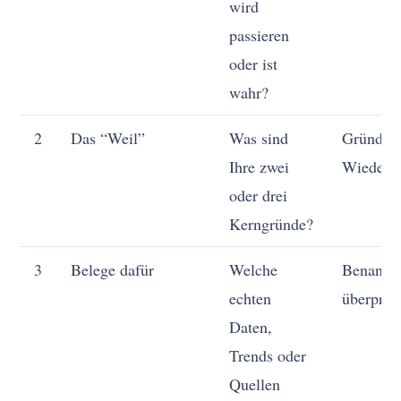
wird
passieren
oder ist
wahr?
2
Das “Weil”
Was sind
Gründe, 
Ihre zwei
Wiederh
oder drei
Kerngründe?
3
Belege dafür
Welche
Benannt
echten
überprüf
Daten,
Trends oder
Quellen