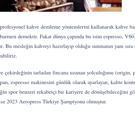
 profesyonel kahve demleme yöntemlerini kullanarak kahve bazl
da barmen demektir. Fakat dünya çapında bu isim espresso, V6
dir. Bu mesleğin kahveyi hazırlayıp olduğu sunmanın yanı sıra r
biliriz.
e çekirdeğinin tarladan fincana uzanan yolculuğunu (origin, p
yapan, espresso makinesini günlük olarak ayarlayan, kalite kon
 spor benzeri rekabetçi bir kariyere de dönüşebileceğini gös
ise 2023 Aeropress Türkiye Şampiyonu olmuştur.