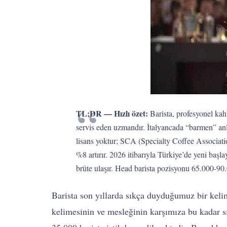
TL;DR — Hızlı özet:
Barista, profesyonel kah
servis eden uzmandır. İtalyancada “barmen” anla
lisans yoktur; SCA (Specialty Coffee Associati
%8 artırır. 2026 itibarıyla Türkiye’de yeni baş
brüte ulaşır. Head barista pozisyonu 65.000-90.
Barista son yıllarda sıkça duyduğumuz bir kelim
kelimesinin ve mesleğinin karşımıza bu kadar sı