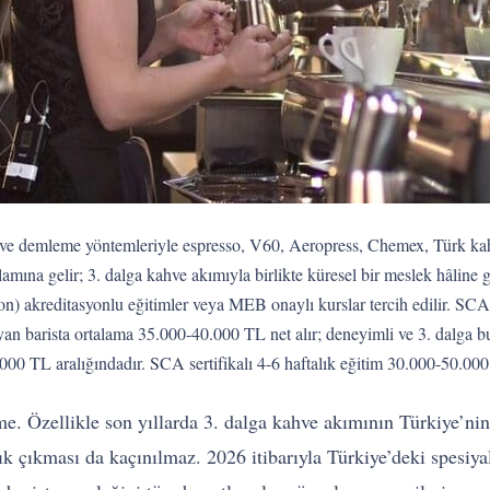
ve demleme yöntemleriyle espresso, V60, Aeropress, Chemex, Türk kahve
mına gelir; 3. dalga kahve akımıyla birlikte küresel bir meslek hâline g
on) akreditasyonlu eğitimler veya MEB onaylı kurslar tercih edilir. SC
layan barista ortalama 35.000-40.000 TL net alır; deneyimli ve 3. dalga 
000 TL aralığındadır. SCA sertifikalı 4-6 haftalık eğitim 30.000-50.000 
e. Özellikle son yıllarda 3. dalga kahve akımının Türkiye’nin 
k çıkması da kaçınılmaz. 2026 itibarıyla Türkiye’deki spesiyal