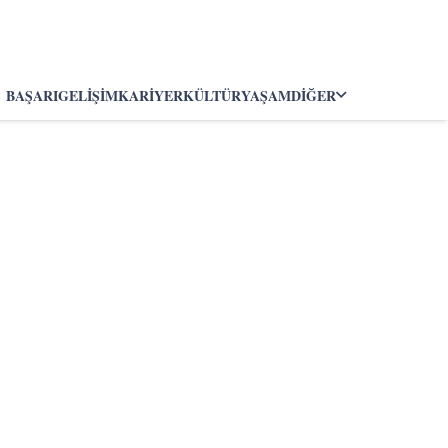
BAŞARI
GELIŞIM
KARIYER
KÜLTÜR
YAŞAM
DIĞER