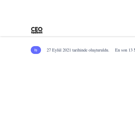
27 Eylül 2021
tarihinde oluşturuldu.
En son
13 
İŞ