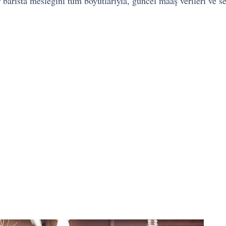
arista mesleğini tüm boyutlarıyla, güncel maaş verileri ve serti