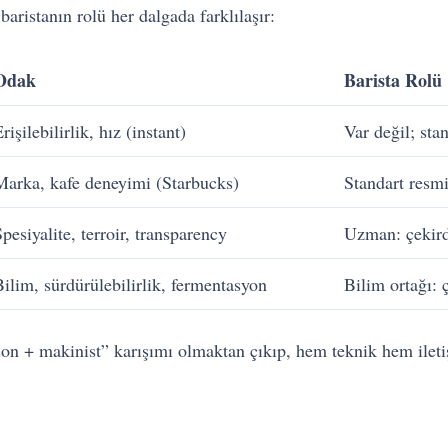
aristanın rolü her dalgada farklılaşır:
Odak
Barista Rolü
rişilebilirlik, hız (instant)
Var değil; sta
Marka, kafe deneyimi (Starbucks)
Standart resmi
pesiyalite, terroir, transparency
Uzman: çekird
Bilim, sürdürülebilirlik, fermentasyon
Bilim ortağı: 
rson + makinist” karışımı olmaktan çıkıp, hem teknik hem ileti