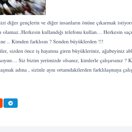
i diğer gençlerin ve diğer insanların önüne çıkarmak istiyors
nı olamaz..Herkesin kullandığı telefonu kullan… Herkesin saçı 
 .. Kimden farklısın ? Senden büyüklerden !!!
şiler, sizden önce iş hayatına giren büyükleriniz, ağabeyiniz abl
oyun… Siz bizim yerimizde olsanız, kimlerle çalışırsınız ? K
laşmak adına , sizinle aynı ortamdakilerden farklılaşmaya çalı