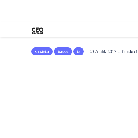
23 Aralık 2017
tarihinde ol
GELIŞIM
İLHAM
İŞ