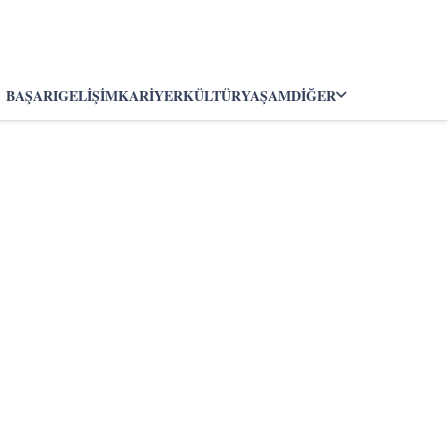
BAŞARI
GELIŞIM
KARIYER
KÜLTÜR
YAŞAM
DIĞER