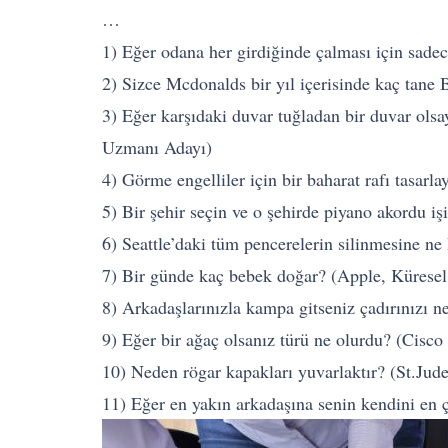
…
1) Eğer odana her girdiğinde çalması için sade
2) Sizce Mcdonalds bir yıl içerisinde kaç tane
3) Eğer karşıdaki duvar tuğladan bir duvar ols
Uzmanı Adayı)
4) Görme engelliler için bir baharat rafı tasar
5) Bir şehir seçin ve o şehirde piyano akordu iş
6) Seattle’daki tüm pencerelerin silinmesine ne
7) Bir günde kaç bebek doğar? (Apple, Küresel 
8) Arkadaşlarınızla kampa gitseniz çadırınızı 
9) Eğer bir ağaç olsanız türü ne olurdu? (Cisc
10) Neden rögar kapakları yuvarlaktır? (St.Jud
11) Eğer en yakın arkadaşına senin kendini en 