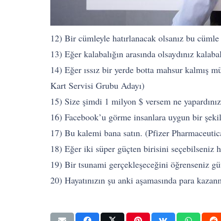
12) Bir cümleyle hatırlanacak olsanız bu cümle
13) Eğer kalabalığın arasında olsaydınız kalabal
14) Eğer ıssız bir yerde botta mahsur kalmış mü
Kart Servisi Grubu Adayı)
15) Size şimdi 1 milyon $ versem ne yapardını
16) Facebook’u görme insanlara uygun bir şeki
17) Bu kalemi bana satın. (Pfizer Pharmaceutica
18) Eğer iki süper güçten birisini seçebilseni
19) Bir tsunami gerçekleşeceğini öğrenseniz güv
20) Hayatınızın şu anki aşamasında para kazan