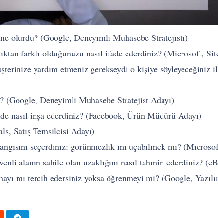
 ne olurdu? (Google, Deneyimli Muhasebe Stratejisti)
ıktan farklı olduğunuzu nasıl ifade ederdiniz? (Microsoft, Sit
şterinize yardım etmeniz gerekseydi o kişiye söyleyeceğiniz 
z? (Google, Deneyimli Muhasebe Stratejist Adayı)
lde nasıl inşa ederdiniz? (Facebook, Ürün Müdürü Adayı)
ls, Satış Temsilcisi Adayı)
z hangisini seçerdiniz: görünmezlik mi uçabilmek mi? (Microso
enli alanın sahile olan uzaklığını nasıl tahmin ederdiniz? (e
mayı mı tercih edersiniz yoksa öğrenmeyi mi? (Google, Yazıl