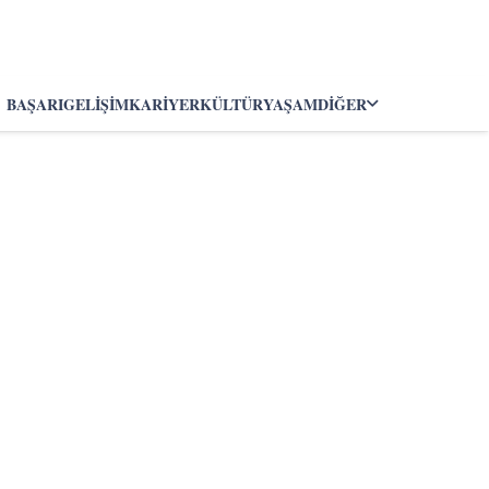
BAŞARI
GELIŞIM
KARIYER
KÜLTÜR
YAŞAM
DIĞER