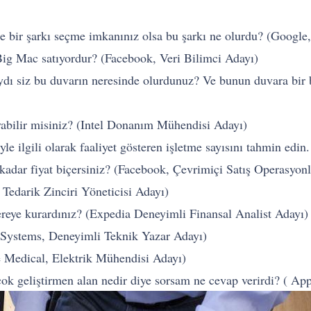
ce bir şarkı seçme imkanınız olsa bu şarkı ne olurdu? (Google
 Big Mac satıyordur? (Facebook, Veri Bilimci Adayı)
aydı siz bu duvarın neresinde olurdunuz? Ve bunun duvara bir 
layabilir misiniz? (Intel Donanım Mühendisi Adayı)
iyle ilgili olarak faaliyet gösteren işletme sayısını tahmin e
 kadar fiyat biçersiniz? (Facebook, Çevrimiçi Satış Operasyonl
Tedarik Zinciri Yöneticisi Adayı)
nereye kurardınız? (Expedia Deneyimli Finansal Analist Adayı)
o Systems, Deneyimli Teknik Yazar Adayı)
e Medical, Elektrik Mühendisi Adayı)
çok geliştirmen alan nedir diye sorsam ne cevap verirdi? ( 