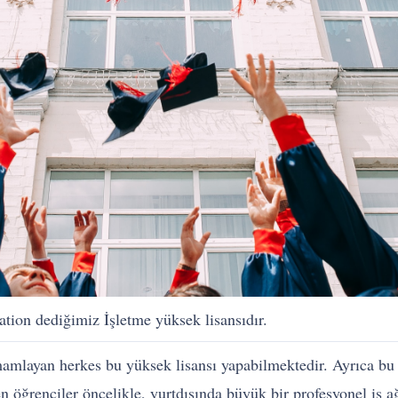
ion dediğimiz İşletme yüksek lisansıdır.
mamlayan herkes bu yüksek lisansı yapabilmektedir. Ayrıca bu 
öğrenciler öncelikle, yurtdışında büyük bir profesyonel iş ağ