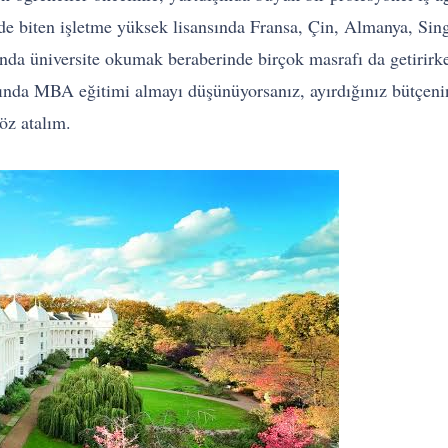
ürede biten işletme yüksek lisansında Fransa, Çin, Almanya, Si
şında üniversite okumak beraberinde birçok masrafı da getirirk
dışında MBA eğitimi almayı düşünüyorsanız, ayırdığınız bütçeni
öz atalım.