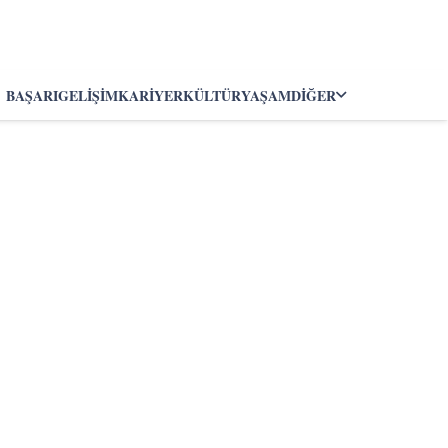
BAŞARI
GELIŞIM
KARIYER
KÜLTÜR
YAŞAM
DIĞER