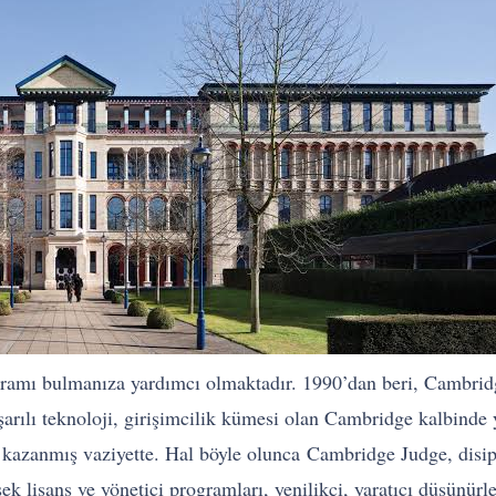
gramı bulmanıza yardımcı olmaktadır. 1990’dan beri, Cambridg
şarılı teknoloji, girişimcilik kümesi olan Cambridge kalbinde 
n kazanmış vaziyette. Hal böyle olunca
Cambridge Judge, disipl
ek lisans ve yönetici programları, yenilikçi, yaratıcı düşünürl