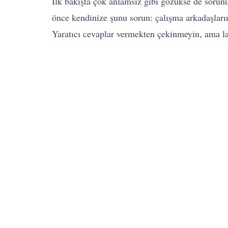
İlk bakışta çok anlamsız gibi gözükse de sorun
önce kendinize şunu sorun: çalışma arkadaşların
Yaratıcı cevaplar vermekten çekinmeyin, ama la