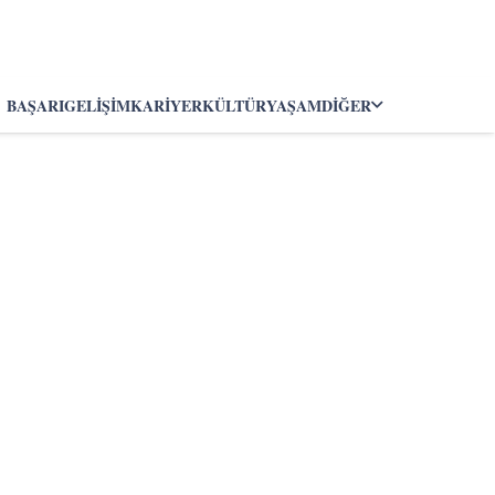
BAŞARI
GELIŞIM
KARIYER
KÜLTÜR
YAŞAM
DIĞER