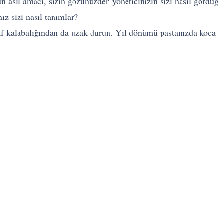
un asıl amacı, sizin gözünüzden yöneticinizin sizi nasıl gör
ız sizi nasıl tanımlar?
f kalabalığından da uzak durun. Yıl dönümü pastanızda koca 