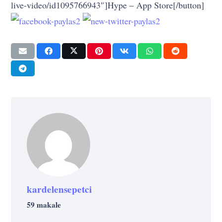
live-video/id1095766943″]Hype – App Store[/button]
kardelensepetci
59 makale
DIJITAL
KARIYER
GIRIŞIMCILIK
LinkedIn Profilinizi Etkileyici Hale