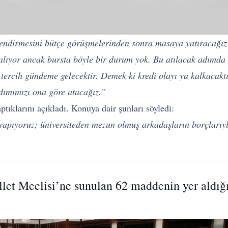
dirmesini bütçe görüşmelerinden sonra masaya yatıracağız v
alıyor ancak bursta böyle bir durum yok. Bu atılacak adımda 
r tercih gündeme gelecektir. Demek ki kredi olayı ya kalkaca
dımımızı ona göre atacağız.”
tıklarını açıkladı. Konuya dair şunları söyledi:
a yapıyoruz; üniversiteden mezun olmuş arkadaşların borçlarıyla
let Meclisi’ne sunulan 62 maddenin yer aldığ