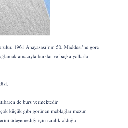
urulur. 1961 Anayasası’nın 50. Maddesi’ne göre
ağlamak amacıyla burslar ve başka yollarla
isi,
tibaren de burs vermektedir.
ta çok küçük gibi görünen meblağlar mezun
erini ödeyemediği için icralık olduğu