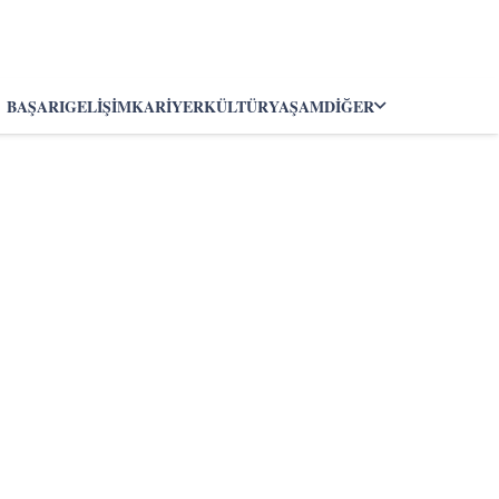
BAŞARI
GELIŞIM
KARIYER
KÜLTÜR
YAŞAM
DIĞER