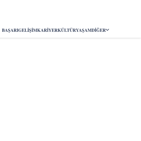
BAŞARI
GELIŞIM
KARIYER
KÜLTÜR
YAŞAM
DIĞER