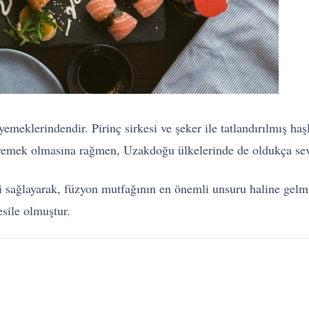
meklerindendir. Pirinç sirkesi ve şeker ile tatlandırılmış haşl
i yemek olmasına rağmen, Uzakdoğu ülkelerinde de oldukça sevi
ni sağlayarak, füzyon mutfağının en önemli unsuru haline gelm
esile olmuştur.