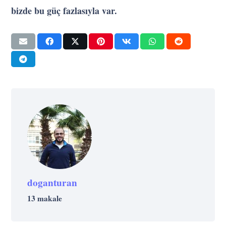
bizde bu güç fazlasıyla var.
doganturan
13 makale
GELIŞIM
MOTIVASYON
STRATEJI
SANAT
UNCATEGORIZED @TR
Hedefe İlerleyen Yolda Tek Yapmanız