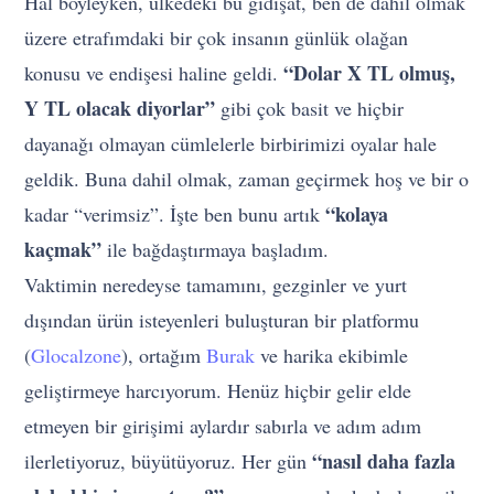
Hal böyleyken, ülkedeki bu gidişat, ben de dahil olmak
üzere etrafımdaki bir çok insanın günlük olağan
“Dolar X TL olmuş,
konusu ve endişesi haline geldi.
Y TL olacak diyorlar”
gibi çok basit ve hiçbir
dayanağı olmayan cümlelerle birbirimizi oyalar hale
geldik. Buna dahil olmak, zaman geçirmek hoş ve bir o
“kolaya
kadar “verimsiz”. İşte ben bunu artık
kaçmak”
ile bağdaştırmaya başladım.
Vaktimin neredeyse tamamını, gezginler ve yurt
dışından ürün isteyenleri buluşturan bir platformu
(
Glocalzone
), ortağım
Burak
ve harika ekibimle
geliştirmeye harcıyorum. Henüz hiçbir gelir elde
etmeyen bir girişimi aylardır sabırla ve adım adım
“nasıl daha fazla
ilerletiyoruz, büyütüyoruz. Her gün