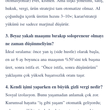
otomasyonlar) evet, kısmen. Ama ilişki yönetimi, satış,
hukuk, vergi, ürün stratejisi tam otomatize olmaz. AI
çoğunluğu içerik üretim hızını 3–10×; karar/strateji
yükünü ise sadece marjinal düşürür.
3. Beyaz yakalı maaşımı bırakıp solopreneur olmayı
ne zaman düşünmeliyim?
İdeal sıralama: önce yan iş (side hustle) olarak başla,
en az 6 ay boyunca ana maaşının %50’sini tek başına
üret, sonra istifa et. “Önce istifa, sonra düşünürüm”
yaklaşımı çok yüksek başarısızlık oranı taşır.
4. Kendi işimi yaparken en büyük gizli vergi nedir?
Sosyal izolasyon. Bunu yaşamadan anlamak çok zor.
Kurumsal hayatta “iş gibi yaşam” otomatik geliyordu;