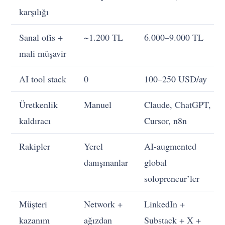
karşılığı
Sanal ofis +
~1.200 TL
6.000–9.000 TL
mali müşavir
AI tool stack
0
100–250 USD/ay
Üretkenlik
Manuel
Claude, ChatGPT,
kaldıracı
Cursor, n8n
Rakipler
Yerel
AI-augmented
danışmanlar
global
solopreneur’ler
Müşteri
Network +
LinkedIn +
kazanım
ağızdan
Substack + X +