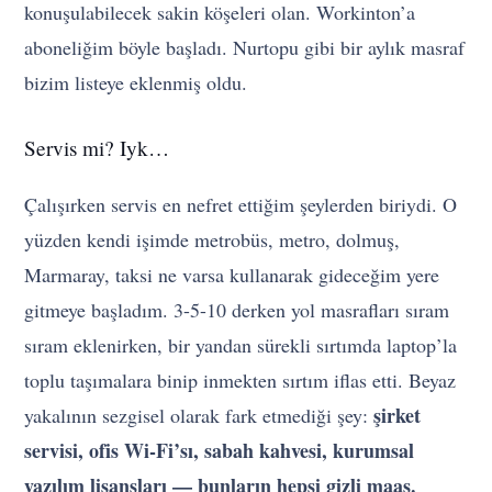
konuşulabilecek sakin köşeleri olan. Workinton’a
aboneliğim böyle başladı. Nurtopu gibi bir aylık masraf
bizim listeye eklenmiş oldu.
Servis mi? Iyk…
Çalışırken servis en nefret ettiğim şeylerden biriydi. O
yüzden kendi işimde metrobüs, metro, dolmuş,
Marmaray, taksi ne varsa kullanarak gideceğim yere
gitmeye başladım. 3-5-10 derken yol masrafları sıram
sıram eklenirken, bir yandan sürekli sırtımda laptop’la
toplu taşımalara binip inmekten sırtım iflas etti. Beyaz
şirket
yakalının sezgisel olarak fark etmediği şey:
servisi, ofis Wi-Fi’sı, sabah kahvesi, kurumsal
yazılım lisansları — bunların hepsi gizli maaş.