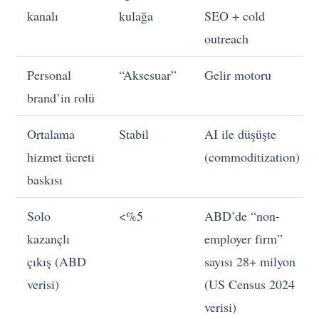
kanalı
kulağa
SEO + cold
outreach
Personal
“Aksesuar”
Gelir motoru
brand’in rolü
Ortalama
Stabil
AI ile düşüşte
hizmet ücreti
(commoditization)
baskısı
Solo
<%5
ABD’de “non-
kazançlı
employer firm”
çıkış (ABD
sayısı 28+ milyon
verisi)
(US Census 2024
verisi)