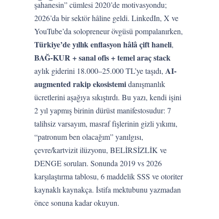
şahanesin” cümlesi 2020’de motivasyondu;
2026’da bir sektör hâline geldi. LinkedIn, X ve
YouTube’da solopreneur övgüsü pompalanırken,
Türkiye’de yıllık enflasyon hâlâ çift haneli
,
BAĞ-KUR + sanal ofis + temel araç stack
AI-
aylık giderini 18.000–25.000 TL’ye taşıdı,
augmented rakip ekosistemi
danışmanlık
ücretlerini aşağıya sıkıştırdı. Bu yazı, kendi işini
2 yıl yapmış birinin dürüst manifestosudur: 7
talihsiz varsayım, masraf fişlerinin gizli yıkımı,
“patronum ben olacağım” yanılgısı,
çevre/kartvizit ilüzyonu, BELİRSİZLİK ve
DENGE soruları. Sonunda 2019 vs 2026
karşılaştırma tablosu, 6 maddelik SSS ve otoriter
kaynaklı kaynakça. İstifa mektubunu yazmadan
önce sonuna kadar okuyun.