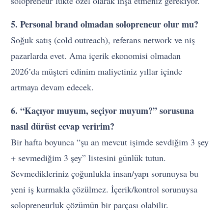
solopreneur’lükte özel olarak inşa etmeniz gerekiyor.
5. Personal brand olmadan solopreneur olur mu?
Soğuk satış (cold outreach), referans network ve niş
pazarlarda evet. Ama içerik ekonomisi olmadan
2026’da müşteri edinim maliyetiniz yıllar içinde
artmaya devam edecek.
6. “Kaçıyor muyum, seçiyor muyum?” sorusuna
nasıl dürüst cevap veririm?
Bir hafta boyunca “şu an mevcut işimde sevdiğim 3 şey
+ sevmediğim 3 şey” listesini günlük tutun.
Sevmedikleriniz çoğunlukla insan/yapı sorunuysa bu
yeni iş kurmakla çözülmez. İçerik/kontrol sorunuysa
solopreneurluk çözümün bir parçası olabilir.