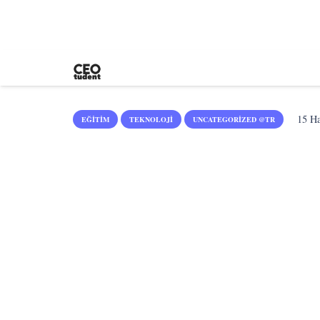
15 Ha
EĞITIM
TEKNOLOJI
UNCATEGORIZED @TR