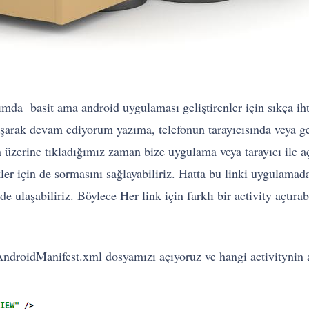
ımda basit ama android uygulaması geliştirenler için sıkça i
şarak devam ediyorum yazıma, telefonun tarayıcısında veya gel
 üzerine tıkladığımız zaman bize uygulama veya tarayıcı ile a
kler için de sormasını sağlayabiliriz. Hatta bu linki uygulamad
e ulaşabiliriz. Böylece Her link için farklı bir activity açtırab
roidManifest.xml dosyamızı açıyoruz ve hangi activitynin açıl