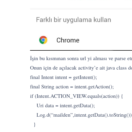
İşin bu kısmınan sonra url yi alması ve parse etm
Onun için de açılacak activity’e ait java class 
final Intent intent = getIntent();
final String action = intent.getAction();
if (Intent.ACTION_VIEW.equals(action)) {
Uri data = intent.getData();
Log.d(“mailden”,intent.getData().toString())
}