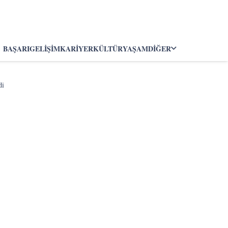
BAŞARI
GELIŞIM
KARIYER
KÜLTÜR
YAŞAM
DIĞER
di