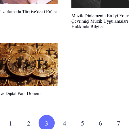
 Pazarlamada Türkiye’deki En’ler
Müzik Dinlemenin En İyi Yolu:
Çevrimiçi Müzik Uygulamaları
Hakkında Bilgiler
 ve Dijital Para Dönemi
1
2
3
4
5
6
7