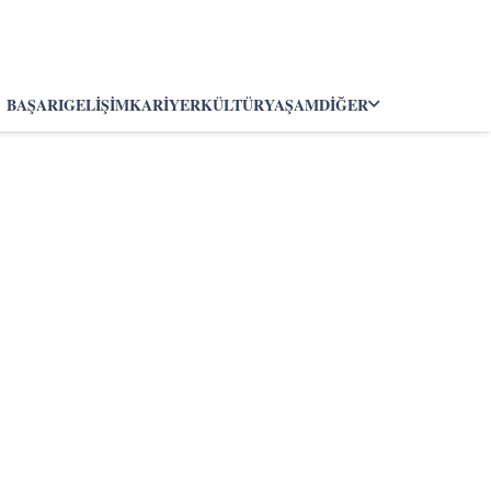
BAŞARI
GELIŞIM
KARIYER
KÜLTÜR
YAŞAM
DIĞER