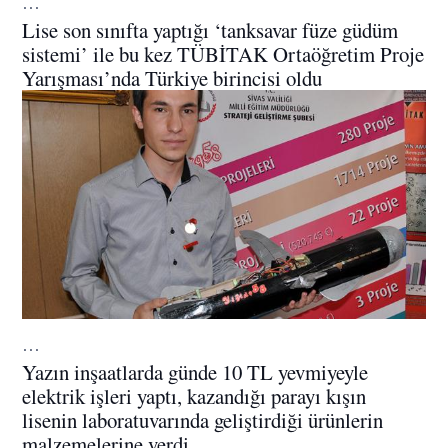
…
Lise son sınıfta yaptığı ‘tanksavar füze güdüm
sistemi’ ile bu kez TÜBİTAK Ortaöğretim Proje
Yarışması’nda Türkiye birincisi oldu
…
Yazın inşaatlarda günde 10 TL yevmiyeyle
elektrik işleri yaptı, kazandığı parayı kışın
lisenin laboratuvarında geliştirdiği ürünlerin
malzemelerine verdi.