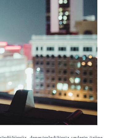
, gördüğümüz, deneyimlediğimiz şeylerin özüne