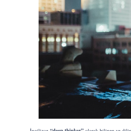
“deep thinker”
İngilizce
olarak bilinen ve dil