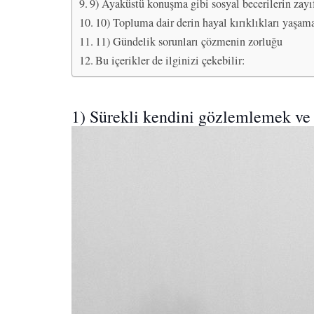
9) Ayaküstü konuşma gibi sosyal becerilerin zayı
10) Topluma dair derin hayal kırıklıkları yaşam
11) Gündelik sorunları çözmenin zorluğu
Bu içerikler de ilginizi çekebilir:
1) Sürekli kendini gözlemlemek ve