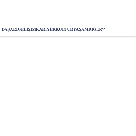
BAŞARI
GELIŞIM
KARIYER
KÜLTÜR
YAŞAM
DIĞER