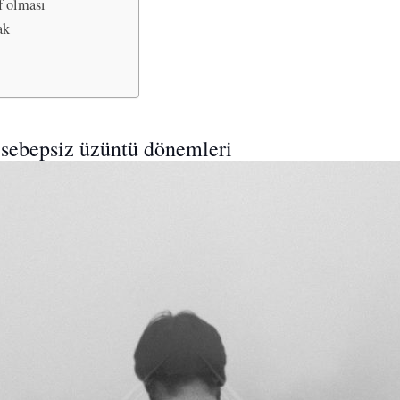
f olması
ak
 sebepsiz üzüntü dönemleri