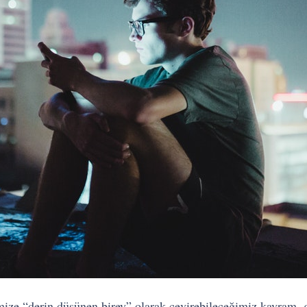
imize “derin düşünen birey” olarak çevirebileceğimiz kavram