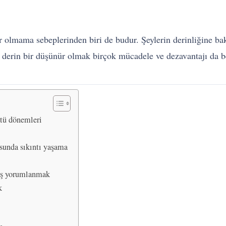
lmama sebeplerinden biri de budur. Şeylerin derinliğine bakm
da derin bir düşünür olmak birçok mücadele ve dezavantajı da be
ntü dönemleri
sunda sıkıntı yaşama
lış yorumlanmak
k