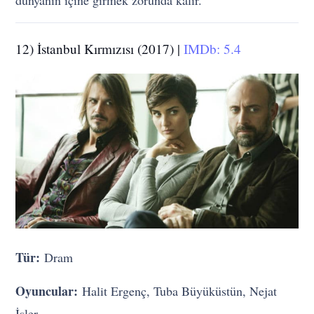
dünyanın içine girmek zorunda kalır.
12) İstanbul Kırmızısı (2017) |
IMDb: 5.4
Tür:
Dram
Oyuncular:
Halit Ergenç, Tuba Büyüküstün, Nejat
İşler