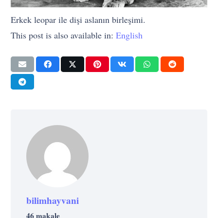
Erkek leopar ile dişi aslanın birleşimi.
This post is also available in:
English
bilimhayvani
46 makale
EKONOMI
SAĞLIK
YAŞAM