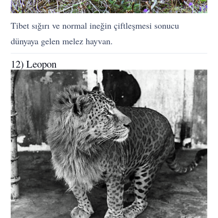
Tibet sığırı ve normal ineğin çiftleşmesi sonucu
dünyaya gelen melez hayvan.
12) Leopon