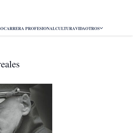
LO
CARRERA PROFESIONAL
CULTURA
VIDA
OTROS
eales