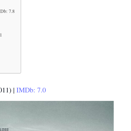
MDb: 7.8
.1
011) |
IMDb: 7.0