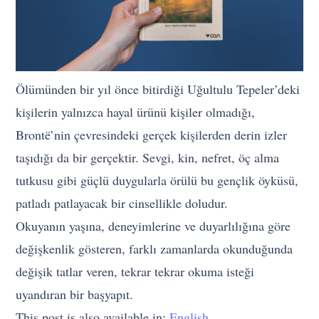
Ölümünden bir yıl önce bitirdiği Uğultulu Tepeler’deki
kişilerin yalnızca hayal ürünü kişiler olmadığı,
Brontë’nin çevresindeki gerçek kişilerden derin izler
taşıdığı da bir gerçektir. Sevgi, kin, nefret, öç alma
tutkusu gibi güçlü duygularla örülü bu gençlik öyküsü,
patladı patlayacak bir cinsellikle doludur.
Okuyanın yaşına, deneyimlerine ve duyarlılığına göre
değişkenlik gösteren, farklı zamanlarda okunduğunda
değişik tatlar veren, tekrar tekrar okuma isteği
uyandıran bir başyapıt.
This post is also available in:
English