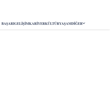
BAŞARI
GELIŞIM
KARIYER
KÜLTÜR
YAŞAM
DIĞER