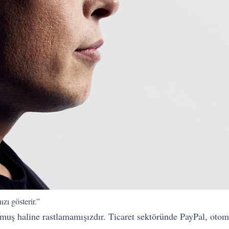
zı gösterir.”
uş haline rastlamamışızdır. Ticaret sektöründe PayPal, otomo