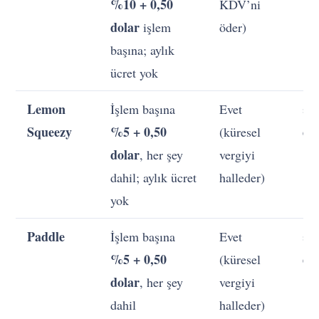
%10 + 0,50
KDV’ni
dolar
işlem
öder)
başına; aylık
ücret yok
Lemon
İşlem başına
Evet
≈
Squeezy
%5 + 0,50
do
(küresel
dolar
, her şey
vergiyi
dahil; aylık ücret
halleder)
yok
Paddle
İşlem başına
Evet
≈
%5 + 0,50
do
(küresel
dolar
, her şey
vergiyi
dahil
halleder)