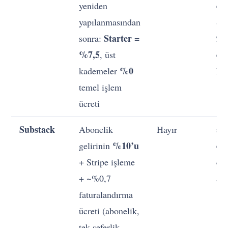
do
yeniden
yapılanmasından
Sta
Starter =
96
sonra:
%7,5
do
, üst
%0
kademeler
ka
temel işlem
ücreti
Substack
Abonelik
Hayır
≈
%10’u
do
gelirinin
+ Stripe işleme
dol
+ ~%0,7
abo
faturalandırma
ücreti (abonelik,
tek seferlik