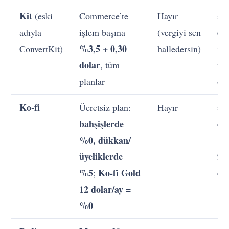
Kit
(eski
Commerce’te
Hayır
≈
do
adıyla
işlem başına
(vergiyi sen
%3,5 + 0,30
ConvertKit)
halledersin)
iş
dolar
, tüm
nü
planlar
ön
Ko-fi
Ücretsiz plan:
Hayır
≈
bahşişlerde
do
%0, dükkan/
ücr
üyeliklerde
96
%5
Ko-fi Gold
do
;
12 dolar/ay =
%0