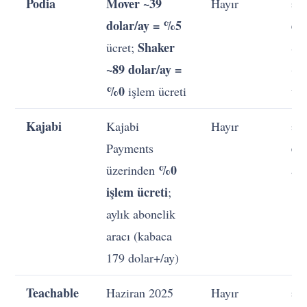
Podia
Mover ~39
Hayır
≈
dolar/ay = %5
do
Shaker
ücret;
Sh
~89 dolar/ay =
(ar
%0
işlem ücreti
ücr
Kajabi
Kajabi
Hayır
≈
do
Payments
%0
üzerinden
ayl
işlem ücreti
;
aylık abonelik
aracı (kabaca
179 dolar+/ay)
Teachable
Haziran 2025
Hayır
≈