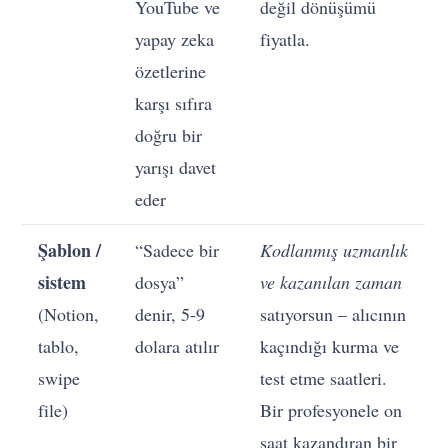
YouTube ve
değil dönüşümü
yapay zeka
fiyatla.
özetlerine
karşı sıfıra
doğru bir
yarışı davet
eder
Şablon /
“Sadece bir
Kodlanmış uzmanlık
sistem
dosya”
ve kazanılan zaman
(Notion,
denir, 5-9
satıyorsun – alıcının
tablo,
dolara atılır
kaçındığı kurma ve
swipe
test etme saatleri.
file)
Bir profesyonele on
saat kazandıran bir