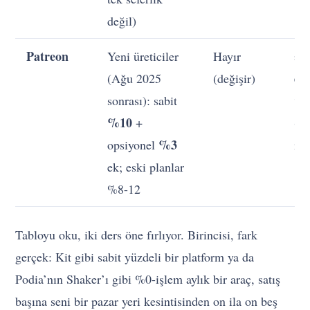
değil)
Patreon
Yeni üreticiler
Hayır
≈
do
(Ağu 2025
(değişir)
sonrası): sabit
%1
%10
+
(ar
%3
opsiyonel
iş
ek; eski planlar
%8-12
Tabloyu oku, iki ders öne fırlıyor. Birincisi, fark
gerçek: Kit gibi sabit yüzdeli bir platform ya da
Podia’nın Shaker’ı gibi %0-işlem aylık bir araç, satış
başına seni bir pazar yeri kesintisinden on ila on beş