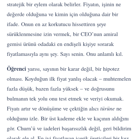
stratejik bir eylem olarak belirler. Fiyatın, işinin ne
değerde olduğuna ve kimin için olduğuna dair bir
ifade. Onun en az korkutucu hissettiren şeye
sürüklenmesine izin vermek, bir CEO’nun amiral
gemisi ürünü odadaki en endişeli kişiye sorarak
fiyatlamasıyla aynı şey. Sayı senin. Onu anlamlı kıl.
Öğrenci
yarısı, sayının bir karar değil, bir hipotez
olması. Koyduğun ilk fiyat yanlış olacak – muhtemelen
fazla düşük, bazen fazla yüksek – ve doğrusunu
bulmanın tek yolu onu test etmek ve veriyi okumak.
Fiyatı artır ve dönüşüme ve çektiğin alıcı
türüne
ne
olduğunu izle. Bir üst kademe ekle ve kaçının aldığını
gör. Churn’ü ve iadeleri başarısızlık değil, geri bildirim
olarak ele al. En iyi fiyatlayan içerik üreticileri bir kez