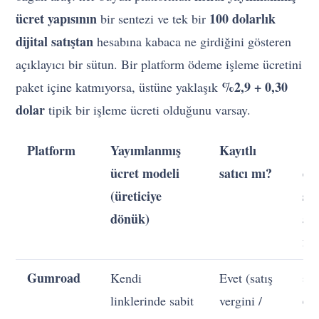
ücret yapısının
100 dolarlık
bir sentezi ve tek bir
dijital satıştan
hesabına kabaca ne girdiğini gösteren
açıklayıcı bir sütun. Bir platform ödeme işleme ücretini
%2,9 + 0,30
paket içine katmıyorsa, üstüne yaklaşık
dolar
tipik bir işleme ücreti olduğunu varsay.
Platform
Yayımlanmış
Kayıtlı
10
ücret modeli
satıcı mı?
do
(üreticiye
sat
dönük)
açı
ne
Gumroad
Kendi
Evet (satış
≈
do
linklerinde sabit
vergini /