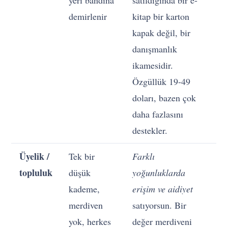
yeri bandına
satıldığında bir e-
demirlenir
kitap bir karton
kapak değil, bir
danışmanlık
ikamesidir.
Özgüllük 19-49
doları, bazen çok
daha fazlasını
destekler.
Üyelik /
Tek bir
Farklı
topluluk
düşük
yoğunluklarda
kademe,
erişim ve aidiyet
merdiven
satıyorsun. Bir
yok, herkes
değer merdiveni