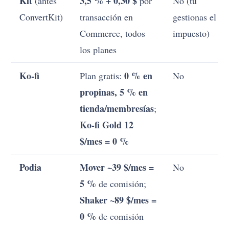
Kit
3,5 % + 0,30 $
(antes
por
No (tú
ConvertKit)
transacción en
gestionas el
Commerce, todos
impuesto)
los planes
Ko-fi
0 % en
Plan gratis:
No
propinas, 5 % en
tienda/membresías
;
Ko-fi Gold 12
$/mes = 0 %
Podia
Mover ~39 $/mes =
No
5 %
de comisión;
Shaker ~89 $/mes =
0 %
de comisión