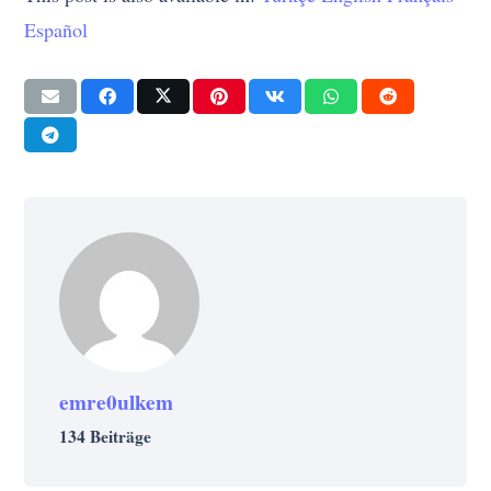
Español
emre0ulkem
134 Beiträge
INSPIRATION
KREATIV
LEBEN
LEBEN