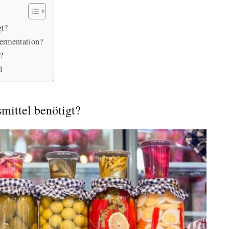
gt?
Fermentation?
?
l
mittel benötigt?