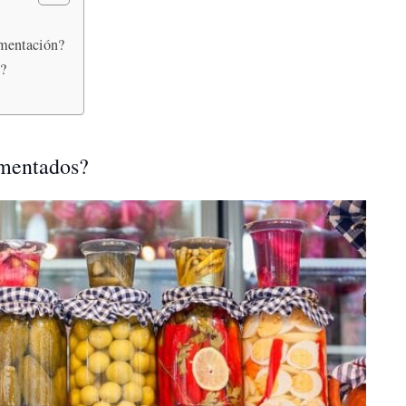
rmentación?
s?
rmentados?