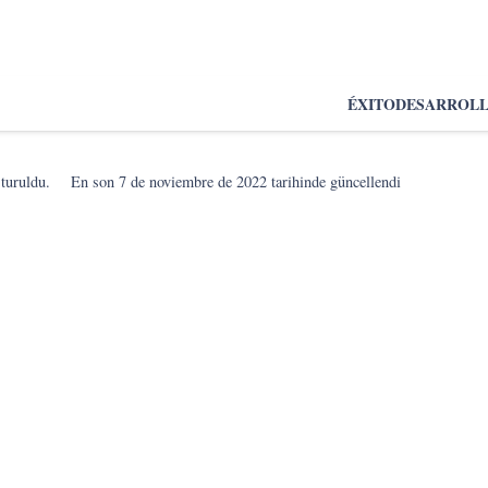
ÉXITO
DESARROL
şturuldu.
En son
7 de noviembre de 2022
tarihinde güncellendi