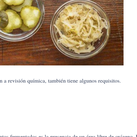
n a revisión química, también tiene algunos requisitos.
tos fermentados es la presencia de un área libre de oxígeno.