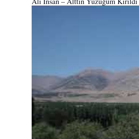
Ali Insan – Alttın Yüzüğüm Kırıldı