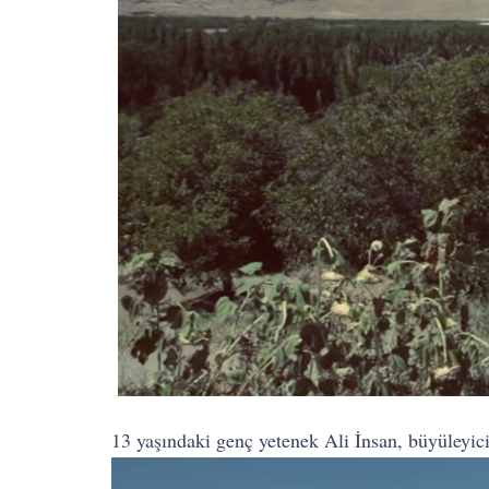
13 yaşındaki genç yetenek Ali İnsan, büyüleyici