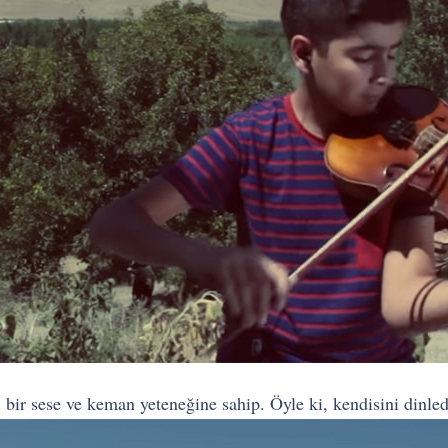
 bir sese ve keman yeteneğine sahip. Öyle ki, kendisini dinled