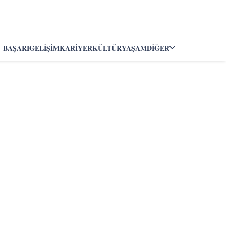
BAŞARI
GELIŞIM
KARIYER
KÜLTÜR
YAŞAM
DIĞER