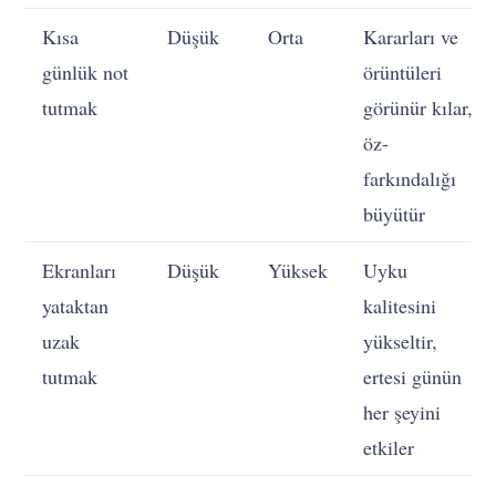
Kısa
Düşük
Orta
Kararları ve
günlük not
örüntüleri
tutmak
görünür kılar,
öz-
farkındalığı
büyütür
Ekranları
Düşük
Yüksek
Uyku
yataktan
kalitesini
uzak
yükseltir,
tutmak
ertesi günün
her şeyini
etkiler