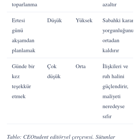
toparlanma
azaltır
Ertesi
Düşük
Yüksek
Sabahki karar
günü
yorgunluğunu
akşamdan
ortadan
planlamak
kaldırır
Günde bir
Çok
Orta
İlişkileri ve
kez
düşük
ruh halini
teşekkür
güçlendirir,
etmek
maliyeti
neredeyse
sıfır
Tablo: CEOtudent editöryel çerçevesi. Sütunlar