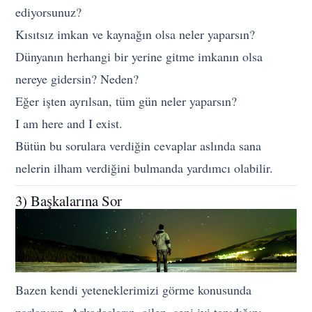
ediyorsunuz?
Kısıtsız imkan ve kaynağın olsa neler yaparsın?
Dünyanın herhangi bir yerine gitme imkanın olsa
nereye gidersin? Neden?
Eğer işten ayrılsan, tüm gün neler yaparsın?
I am here and I exist.
Bütün bu sorulara verdiğin cevaplar aslında sana
nelerin ilham verdiğini bulmanda yardımcı olabilir.
3) Başkalarına Sor
Bazen kendi yeteneklerimizi görme konusunda
zorlanırız. Arkadaşların, ailen, seni iyi tanıdığını