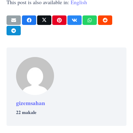
This post is also available in:
English
gizemsahan
22 makale
GELIŞIM
Müfredatın Yakalayamadığı Yetenek
GELIŞIM
GELIŞIM
GELIŞIM
Setlerini Kazanmanıza Yardımcı Olacak 7
GELIŞIM