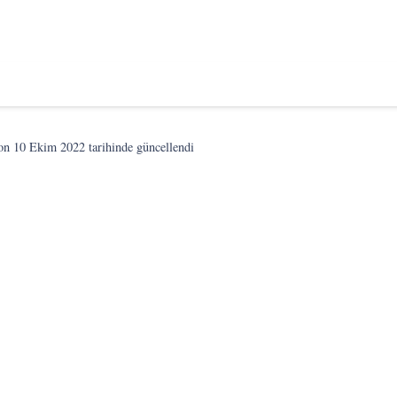
son
10 Ekim 2022
tarihinde güncellendi