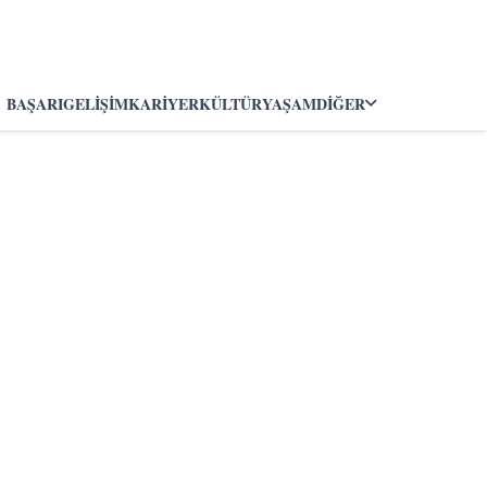
BAŞARI
GELIŞIM
KARIYER
KÜLTÜR
YAŞAM
DIĞER