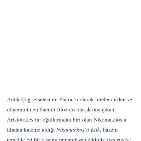
Antik Çağ felsefesinin Platon’u olarak nitelendirilen ve
döneminin en önemli filozofu olarak öne çıkan
Aristototles’in, oğullarından biri olan Nikomakhos’a
ithafen kaleme aldığı
Nikomahkos’a Etik
, hazzın
temelde iyi bir yaşamı tamamlayan etkinlik (
enerigeia
)