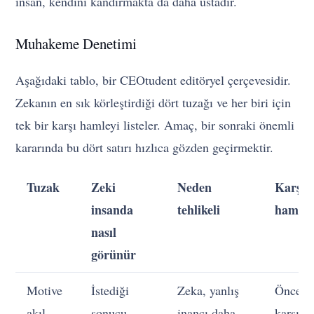
insan, kendini kandırmakta da daha ustadır.
Muhakeme Denetimi
Aşağıdaki tablo, bir CEOtudent editöryel çerçevesidir.
Zekanın en sık körleştirdiği dört tuzağı ve her biri için
tek bir karşı hamleyi listeler. Amaç, bir sonraki önemli
kararında bu dört satırı hızlıca gözden geçirmektir.
Tuzak
Zeki
Neden
Karşı
insanda
tehlikeli
hamle
nasıl
görünür
Motive
İstediği
Zeka, yanlış
Önce
akıl
sonucu
inancı daha
karşı