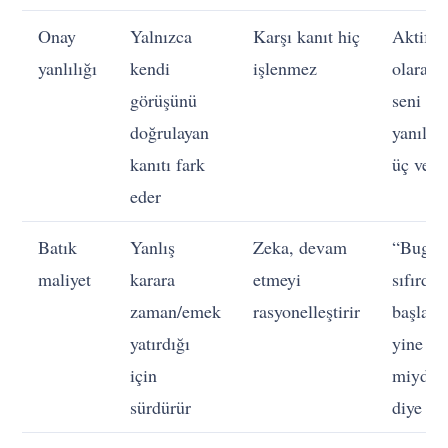
Onay
Yalnızca
Karşı kanıt hiç
Aktif
yanlılığı
kendi
işlenmez
olarak
görüşünü
seni
doğrulayan
yanılta
kanıtı fark
üç veri 
eder
Batık
Yanlış
Zeka, devam
“Bugü
maliyet
karara
etmeyi
sıfırdan
zaman/emek
rasyonelleştirir
başlas
yatırdığı
yine se
için
miydim
sürdürür
diye so