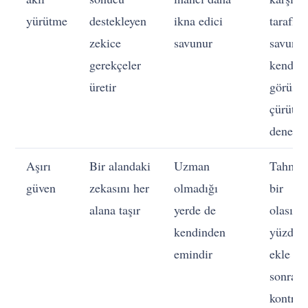
yürütme
destekleyen
ikna edici
tarafı
zekice
savunur
savun:
gerekçeler
kendi
üretir
görüşü
çürütm
dene
Aşırı
Bir alandaki
Uzman
Tahmin
güven
zekasını her
olmadığı
bir
alana taşır
yerde de
olasılık
kendinden
yüzdesi
emindir
ekle ve
sonrad
kontrol 