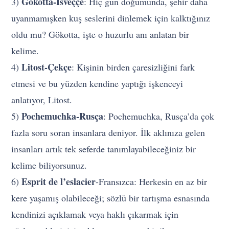
Gökotta-İsveççe
3)
: Hiç gün doğumunda, şehir daha
uyanmamışken kuş seslerini dinlemek için kalktığınız
oldu mu? Gökotta, işte o huzurlu anı anlatan bir
kelime.
Litost-Çekçe
4)
: Kişinin birden çaresizliğini fark
etmesi ve bu yüzden kendine yaptığı işkenceyi
anlatıyor, Litost.
Pochemuchka-Rusça
5)
: Pochemuchka, Rusça’da çok
fazla soru soran insanlara deniyor. İlk aklınıza gelen
insanları artık tek seferde tanımlayabileceğiniz bir
kelime biliyorsunuz.
Esprit de l’eslacier
6)
-Fransızca: Herkesin en az bir
kere yaşamış olabileceği; sözlü bir tartışma esnasında
kendinizi açıklamak veya haklı çıkarmak için