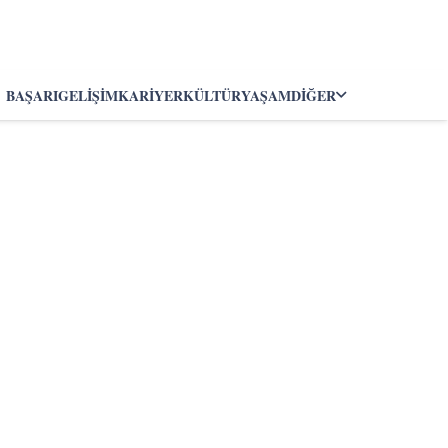
BAŞARI
GELIŞIM
KARIYER
KÜLTÜR
YAŞAM
DIĞER