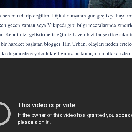
a ben muzdarip değilim. Dijital dünyanın gün geçtikçe hayatım
ken geçen zaman veya Vikipedi gibi bilgi mecralarında zincirl
r. Kendimizi geliştirme isteğimiz bazen bizi bu şekilde sıkıntı
bir hareket başlatan blogger Tim Urban, olayları neden ertel
daki düşüncelere yolculuk ettiğimiz bu konuşma mutlaka izle