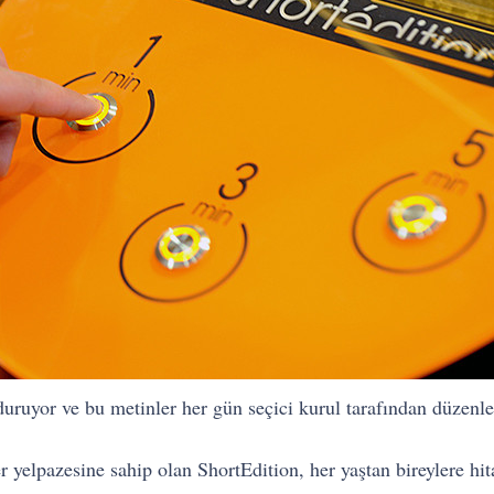
uruyor ve bu metinler her gün seçici kurul tarafından düzenle
 yelpazesine sahip olan ShortEdition, her yaştan bireylere hit