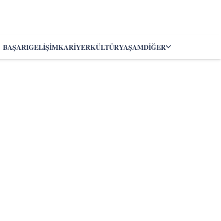
BAŞARI
GELIŞIM
KARIYER
KÜLTÜR
YAŞAM
DIĞER