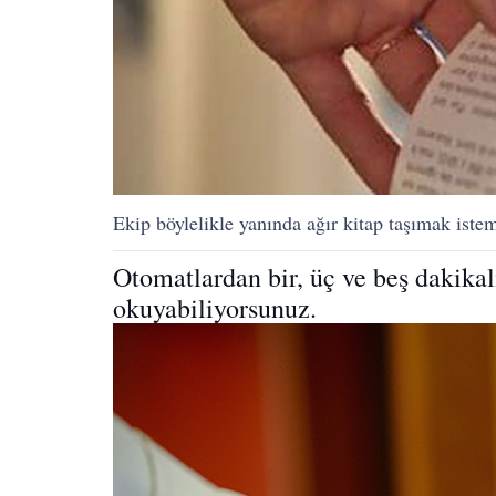
Ekip böylelikle yanında ağır kitap taşımak istem
Otomatlardan bir, üç ve beş dakikalı
okuyabiliyorsunuz.