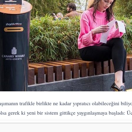
şımanın trafikle birlikte ne kadar yıpratıcı olabileceğini bili
sa gerek ki yeni bir sistem gittikçe yaygınlaşmaya başladı: Ü