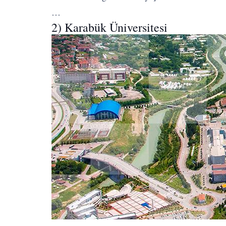
…
2) Karabük Üniversitesi