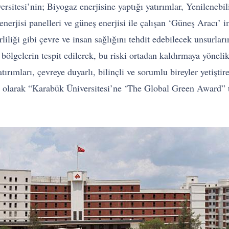
versitesi’nin; Biyogaz enerjisine yaptığı yatırımlar, Yenilene
nerjisi panelleri ve güneş enerjisi ile çalışan ‘Güneş Aracı’ 
rliliği gibi çevre ve insan sağlığını tehdit edebilecek unsurlar
 bölgelerin tespit edilerek, bu riski ortadan kaldırmaya yöneli
rımları, çevreye duyarlı, bilinçli ve sorumlu bireyler yetiştir
mu olarak “Karabük Üniversitesi’ne ‘The Global Green Award” t