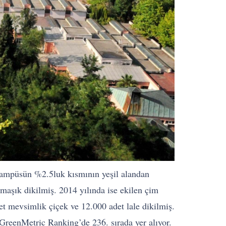
 kampüsün %2.5luk kısmının yeşil alandan
rmaşık dikilmiş. 2014 yılında ise ekilen çim
t mevsimlik çiçek ve 12.000 adet lale dikilmiş.
GreenMetric Ranking’de 236. sırada yer alıyor.