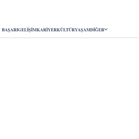
BAŞARI
GELIŞIM
KARIYER
KÜLTÜR
YAŞAM
DIĞER