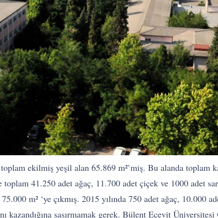
i toplam ekilmiş yeşil alan 65.869 m²’miş. Bu alanda toplam
le toplam 41.250 adet ağaç, 11.700 adet çiçek ve 1000 adet sa
 75.000 m² ‘ye çıkmış. 2015 yılında 750 adet ağaç, 10.000 ade
ını kazandığına şaşırmamak gerek. Bülent Ecevit Üniversitesi 