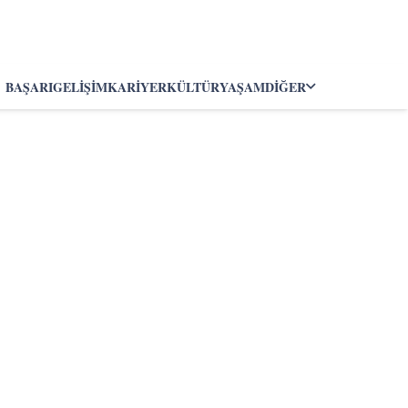
BAŞARI
GELIŞIM
KARIYER
KÜLTÜR
YAŞAM
DIĞER