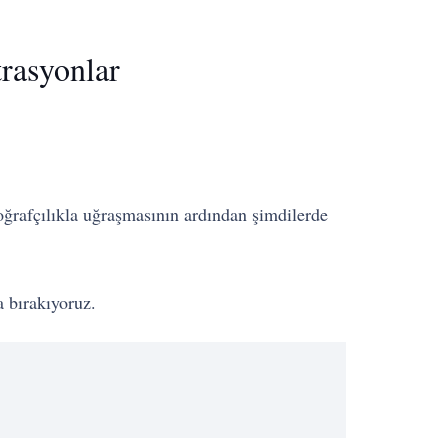
trasyonlar
ğrafçılıkla uğraşmasının ardından şimdilerde
a bırakıyoruz.