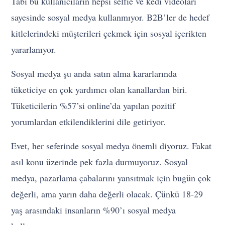
Tabi bu kullanıcıların hepsi selfie ve kedi videoları
sayesinde sosyal medya kullanmıyor. B2B’ler de hedef
kitlelerindeki müşterileri çekmek için sosyal içerikten
yararlanıyor.
Sosyal medya şu anda satın alma kararlarında
tüketiciye en çok yardımcı olan kanallardan biri.
Tüketicilerin %57’si online’da yapılan pozitif
yorumlardan etkilendiklerini dile getiriyor.
Evet, her seferinde sosyal medya önemli diyoruz. Fakat
asıl konu üzerinde pek fazla durmuyoruz. Sosyal
medya, pazarlama çabalarını yansıtmak için bugün çok
değerli, ama yarın daha değerli olacak. Çünkü 18-29
yaş arasındaki insanların %90’ı sosyal medya