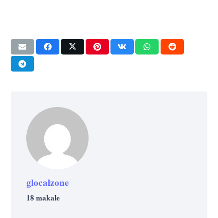
glocalzone
18 makale
YAŞAM
BILIM
YAŞAM
YAŞAM