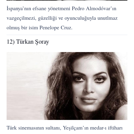
İspanya’nın efsane yönetmeni Pedro Almodóvar’ın
vazgeçilmezi, güzelliği ve oyunculuğuyla unutlmaz
olmuş bir isim Penelope Cruz.
12) Türkan Şoray
Türk sinemasının sultanı, Yeşilçam’ın medar-ı iftiharı