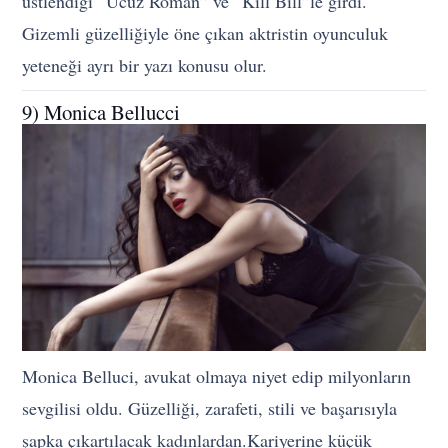
üstlendiği “Ucuz Roman” ve “Kill Bill”le girdi.
Gizemli güzelliğiyle öne çıkan aktristin oyunculuk
yeteneği ayrı bir yazı konusu olur.
9) Monica Bellucci
Monica Belluci, avukat olmaya niyet edip milyonların
sevgilisi oldu. Güzelliği, zarafeti, stili ve başarısıyla
şapka çıkartılacak kadınlardan.Kariyerine küçük