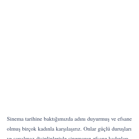
Sinema tarihine baktığımızda adını duyurmuş ve efsane
olmuş birçok kadınla karşılaşırız. Onlar güçlü duruşları
ve sarsılmaz disiplinleriyle sinemanın efsane kadınları