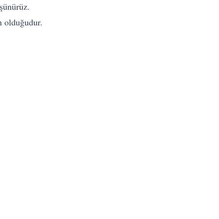
üşünürüz.
n olduğudur.