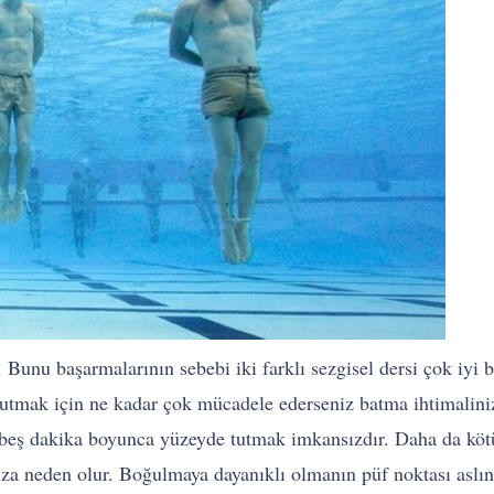
unu başarmalarının sebebi iki farklı sezgisel dersi çok iyi bi
tutmak için ne kadar çok mücadele ederseniz batma ihtimaliniz
zi beş dakika boyunca yüzeyde tutmak imkansızdır. Daha da k
manıza neden olur. Boğulmaya dayanıklı olmanın püf noktası as