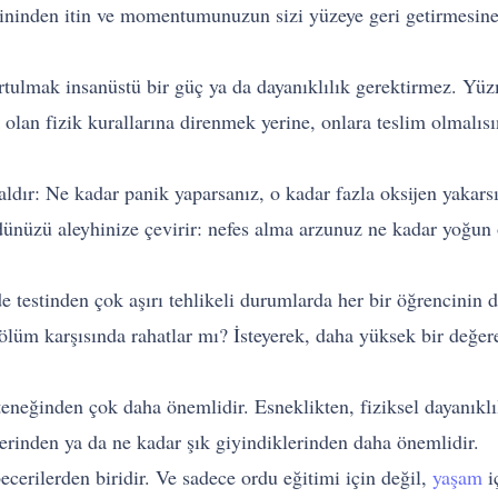
ininden itin ve momentumunuzun sizi yüzeye geri getirmesine i
rtulmak insanüstü bir güç ya da dayanıklılık gerektirmez. Yü
lan fizik kurallarına direnmek yerine, onlara teslim olmalısı
saldır: Ne kadar panik yaparsanız, o kadar fazla oksijen yakar
dünüzü aleyhinize çevirir: nefes alma arzunuz ne kadar yoğun 
e testinden çok aşırı tehlikeli durumlarda her bir öğrencinin 
 ölüm karşısında rahatlar mı? İsteyerek, daha yüksek bir değer
eneğinden çok daha önemlidir. Esneklikten, fiziksel dayanıklı
lerinden ya da ne kadar şık giyindiklerinden daha önemlidir.
ecerilerden biridir. Ve sadece ordu eğitimi için değil,
yaşam
i