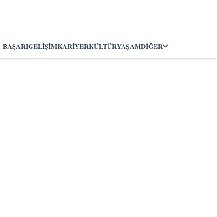
BAŞARI
GELIŞIM
KARIYER
KÜLTÜR
YAŞAM
DIĞER