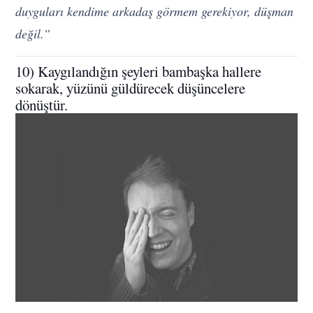
duyguları kendime arkadaş görmem gerekiyor, düşman
değil.”
10) Kaygılandığın şeyleri bambaşka hallere
sokarak, yüzünü güldürecek düşüncelere
dönüştür.