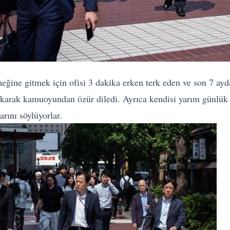
meğine gitmek için ofisi 3 dakika erken terk eden ve son 7 a
 çıkarak kamuoyundan özür diledi. Ayrıca kendisi yarım günlük 
rını söylüyorlar.