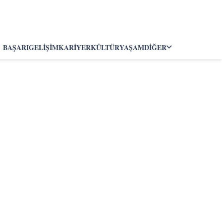
BAŞARI
GELIŞIM
KARIYER
KÜLTÜR
YAŞAM
DIĞER