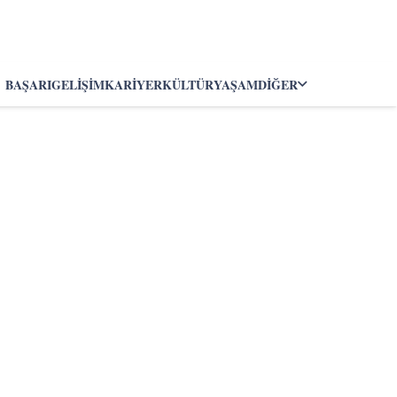
BAŞARI
GELIŞIM
KARIYER
KÜLTÜR
YAŞAM
DIĞER