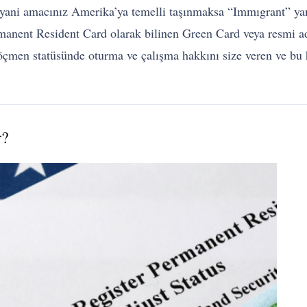
yani amacınız Amerika’ya temelli taşınmaksa “Immıgrant” yan
anent Resident Card olarak bilinen Green Card veya resmi ad
çmen statüsünde oturma ve çalışma hakkını size veren ve bu ha
r?