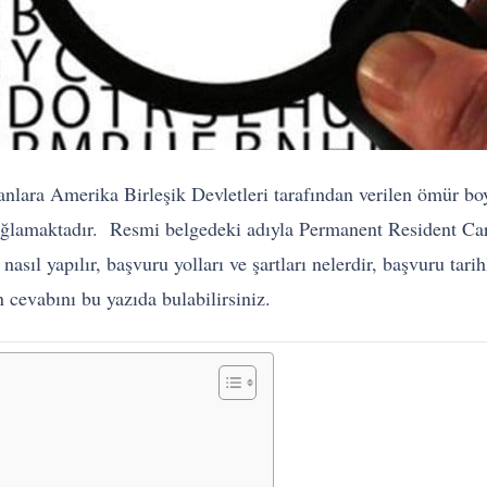
lara Amerika Birleşik Devletleri tarafından verilen ömür boyu
ğlamaktadır. Resmi belgedeki adıyla Permanent Resident Car
asıl yapılır, başvuru yolları ve şartları nelerdir, başvuru tari
n cevabını bu yazıda bulabilirsiniz.