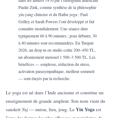
dans les années 1970 par l’enseignant américain
Paulie Zink, comme synthèse de la philosophie
yin-yang chinoise et du Hatha yoga ; Paul
Grilley et Sarah Powers l’ont développé et fait
connaître mondialement. Une séance dure
typiquement 60 à 90 minutes ; pour débuter, 30
à 40 minutes sont recommandées. En Turquie
2026, un drop-in en studio coûte 200–450 TL,
un abonnement mensuel 1 500–3 500 TL. Les
bénéfices — souplesse, réduction du stress,
activation parasympathique, meilleur sommeil
— sont étayés par la recherche.
Le yoga est né dans l’Inde ancienne et constitue un
enseignement de grande ampleur. Son nom vient du
Yin Yoga
sanskrit
Yuj
— union, lien, joug. Le
est
l’une des formes les plus efficaces et populaires de