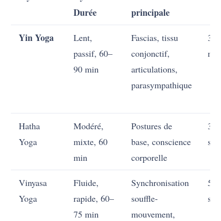
Durée
principale
Yin Yoga
Lent,
Fascias, tissu
3–
passif, 60–
conjonctif,
min
90 min
articulations,
parasympathique
Hatha
Modéré,
Postures de
30
Yoga
mixte, 60
base, conscience
sec
min
corporelle
Vinyasa
Fluide,
Synchronisation
5–
Yoga
rapide, 60–
souffle-
sec
75 min
mouvement,