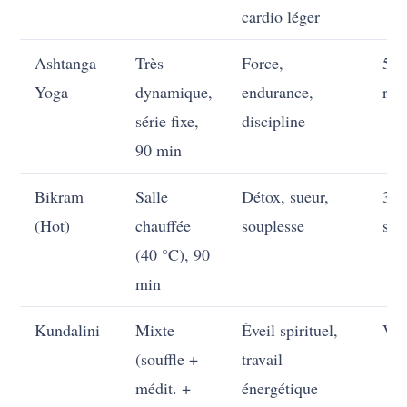
cardio léger
Ashtanga
Très
Force,
5
Yoga
dynamique,
endurance,
res
série fixe,
discipline
90 min
Bikram
Salle
Détox, sueur,
30
(Hot)
chauffée
souplesse
sec
(40 °C), 90
min
Kundalini
Mixte
Éveil spirituel,
Var
(souffle +
travail
médit. +
énergétique