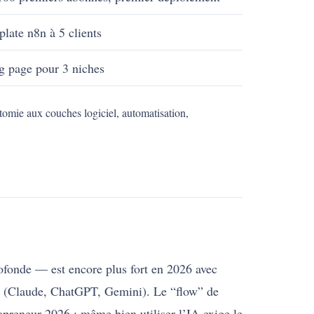
ate n8n à 5 clients
g page pour 3 niches
tomie aux couches logiciel, automatisation,
rofonde — est encore plus fort en 2026 avec
 IA (Claude, ChatGPT, Gemini). Le “flow” de
opreneur 2026 ; même bien utiliser l’IA exige le