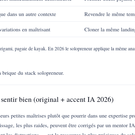
ue dans un autre contexte
Revendre le même templ
variations en maîtrisant
Cloner la même landin
 origami, pagaie de kayak. En 2026 le solopreneur applique la même ana
a brique du stack solopreneur.
e sentir bien (original + accent IA 2026)
urs petites maîtrises plutôt que pourrir dans une expertise p
issage, les plus raides, peuvent être corrigés par un mentor
 les distractions — est la ressource la plus précieuse du sol