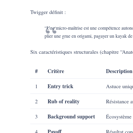
Twigger définit :
“Une micro-maîtrise est une compétence autonome
plier une grue en origami, pagayer un kayak d
Six caractéristiques structurales (chapitre “An
#
Critère
Description
Entry trick
1
Astuce uniqu
Rub of reality
2
Résistance a
Background support
3
Écosystème 
Payoff
4
Résultat co