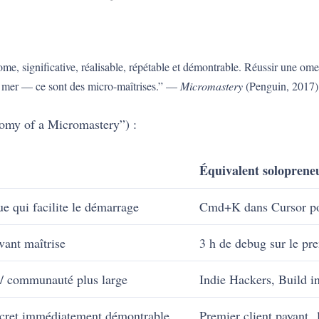
, significative, réalisable, répétable et démontrable. Réussir une omel
e mer — ce sont des micro-maîtrises.” —
Micromastery
(Penguin, 2017)
atomy of a Micromastery”) :
Équivalent soloprene
e qui facilite le démarrage
Cmd+K dans Cursor pou
vant maîtrise
3 h de debug sur le pr
/ communauté plus large
Indie Hackers, Build in
ncret immédiatement démontrable
Premier client payant,