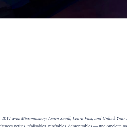
en 2017 avec
Micromastery: Learn Small, Learn Fast, and Unlock Your P
tences petites, réalisables, répétables, démontrables — une omelette pa