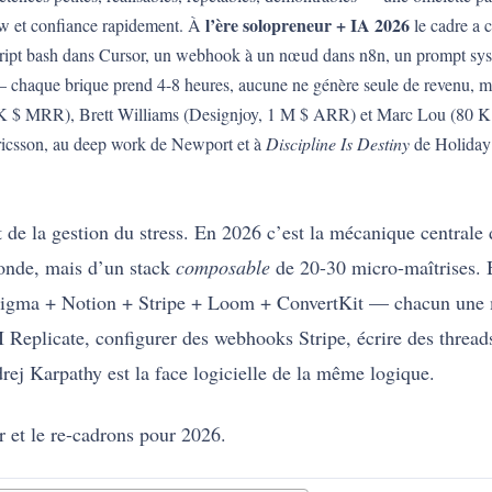
l’ère solopreneur + IA 2026
w et confiance rapidement. À
le cadre a c
 script bash dans Cursor, un webhook à un nœud dans n8n, un prompt s
 — chaque brique prend 4-8 heures, aucune ne génère seule de revenu, m
50 K $ MRR), Brett Williams (Designjoy, 1 M $ ARR) et Marc Lou (80 K
’Ericsson, au deep work de Newport et à
Discipline Is Destiny
de Holiday 
et de la gestion du stress. En 2026 c’est la mécanique centrale
onde, mais d’un stack
composable
de 20-30 micro-maîtrises.
 Figma + Notion + Stripe + Loom + ConvertKit — chacun une mi
I Replicate, configurer des webhooks Stripe, écrire des threads
rej Karpathy est la face logicielle de la même logique.
 et le re-cadrons pour 2026.