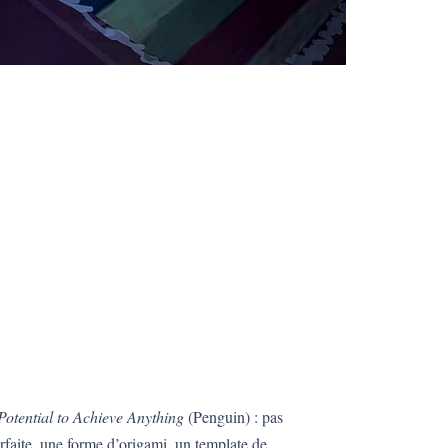
otential to Achieve Anything
(Penguin) : pas
rfaite, une forme d’origami, un template de