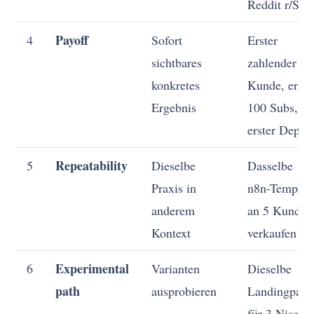
Reddit r/Saa
Payoff
4
Sofort
Erster
sichtbares
zahlender
konkretes
Kunde, erste
Ergebnis
100 Subs,
erster Deplo
Repeatability
5
Dieselbe
Dasselbe
Praxis in
n8n-Templat
anderem
an 5 Kunden
Kontext
verkaufen
Experimental
6
Varianten
Dieselbe
path
ausprobieren
Landingpage
für 3 Nische