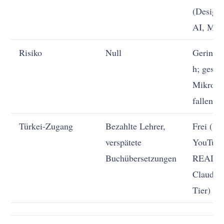
(Designj
AI, Mar
Risiko
Null
Gering (
h; gesch
Mikro g
fallen zu
Türkei-Zugang
Bezahlte Lehrer,
Frei (Ka
verspätete
YouTube
Buchübersetzungen
READM
Claude.a
Tier)