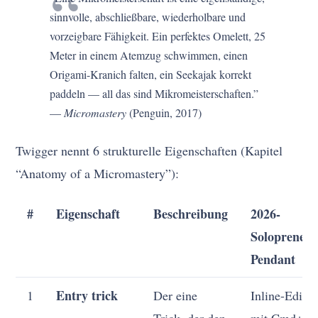
sinnvolle, abschließbare, wiederholbare und
vorzeigbare Fähigkeit. Ein perfektes Omelett, 25
Meter in einem Atemzug schwimmen, einen
Origami-Kranich falten, ein Seekajak korrekt
paddeln — all das sind Mikromeisterschaften.”
—
Micromastery
(Penguin, 2017)
Twigger nennt 6 strukturelle Eigenschaften (Kapitel
“Anatomy of a Micromastery”):
#
Eigenschaft
Beschreibung
2026-
Solopreneur
Pendant
Entry trick
1
Der eine
Inline-Edit
Trick, der den
mit Cmd+K