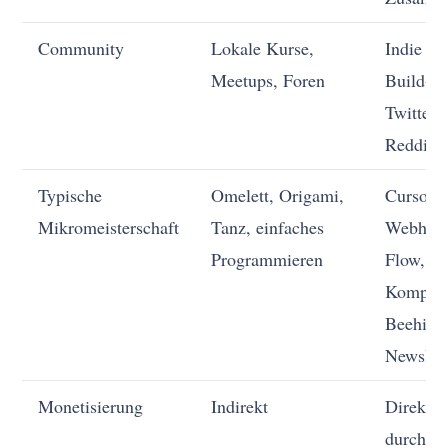
Community
Lokale Kurse,
Indie Ha
Meetups, Foren
Build-in
Twitter,
Reddit
Typische
Omelett, Origami,
Cursor, 
Mikromeisterschaft
Tanz, einfaches
Webhook
Programmieren
Flow, F
Kompone
Beehiiv-
Newslett
Monetisierung
Indirekt
Direkte
durch S