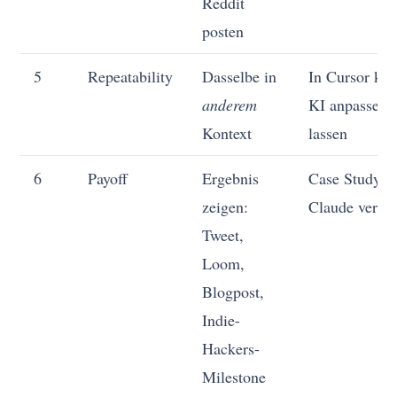
Reddit
posten
5
Repeatability
Dasselbe in
In Cursor klo
anderem
KI anpassen
Kontext
lassen
6
Payoff
Ergebnis
Case Study m
zeigen:
Claude verfa
Tweet,
Loom,
Blogpost,
Indie-
Hackers-
Milestone