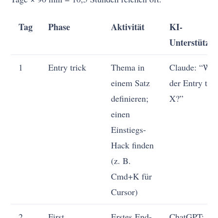
Tag
Phase
Aktivität
KI-
Unterstützu
1
Entry trick
Thema in
Claude: “Was 
einem Satz
der Entry tric
definieren;
X?”
einen
Einstiegs-
Hack finden
(z. B.
Cmd+K für
Cursor)
2
First
Erstes End-
ChatGPT: