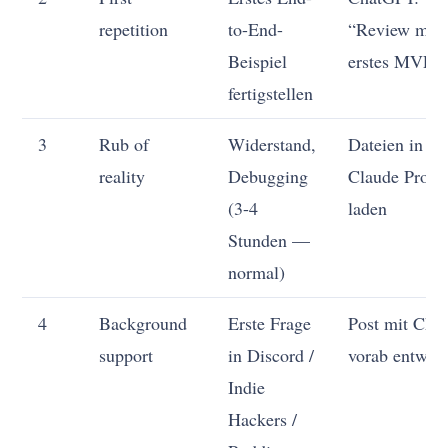
repetition
to-End-
“Review mei
Beispiel
erstes MVP”
fertigstellen
3
Rub of
Widerstand,
Dateien in ei
reality
Debugging
Claude Projec
(3-4
laden
Stunden —
normal)
4
Background
Erste Frage
Post mit Ch
support
in Discord /
vorab entwer
Indie
Hackers /