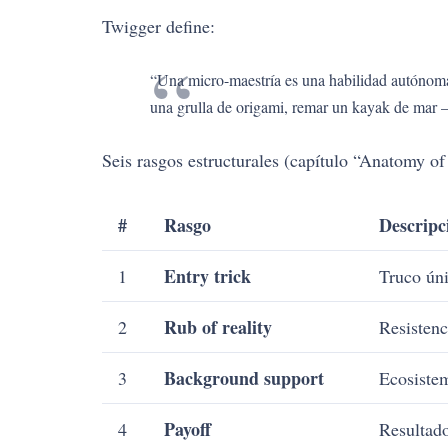
Twigger define:
“Una micro-maestría es una habilidad autónoma, 
una grulla de origami, remar un kayak de mar
Seis rasgos estructurales (capítulo “Anatomy o
#
Rasgo
Descripc
Entry trick
1
Truco úni
Rub of reality
2
Resistenc
Background support
3
Ecosiste
Payoff
4
Resultad