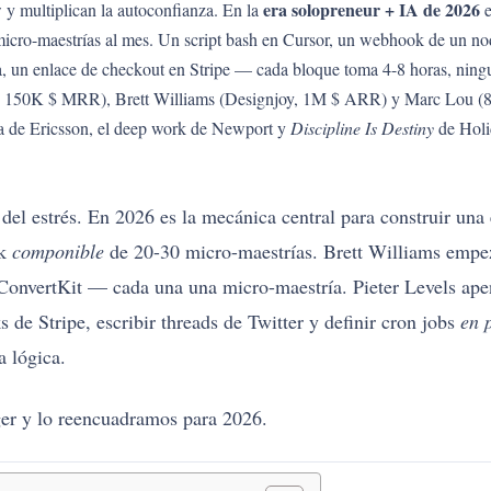
era solopreneur + IA de 2026
 multiplican la autoconfianza. En la
e
icro-maestrías al mes. Un script bash en Cursor, un webhook de un no
 un enlace de checkout en Stripe — cada bloque toma 4-8 horas, ningu
 AI, 150K $ MRR), Brett Williams (Designjoy, 1M $ ARR) y Marc Lou 
da de Ericsson, el deep work de Newport y
Discipline Is Destiny
de Holi
del estrés. En 2026 es la mecánica central para construir un
ck
componible
de 20-30 micro-maestrías. Brett Williams empe
onvertKit — cada una una micro-maestría. Pieter Levels apen
 de Stripe, escribir threads de Twitter y definir cron jobs
en 
a lógica.
er y lo reencuadramos para 2026.