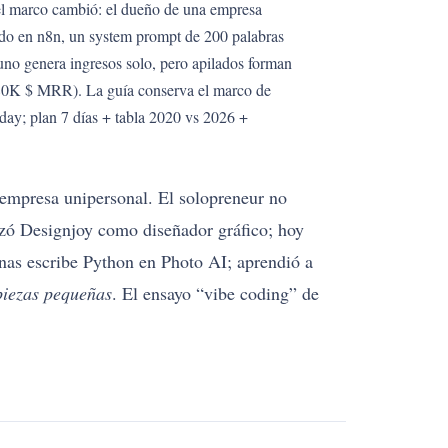
l marco cambió: el dueño de una empresa
do en n8n, un system prompt de 200 palabras
no genera ingresos solo, pero apilados forman
(80K $ MRR). La guía conserva el marco de
day; plan 7 días + tabla 2020 vs 2026 +
a empresa unipersonal. El solopreneur no
zó Designjoy como diseñador gráfico; hoy
as escribe Python en Photo AI; aprendió a
piezas pequeñas
. El ensayo “vibe coding” de